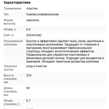
Характеристики
Применение:
пластик
Тип:
Смазка универсальная
Форма
аэрозоль
выпуска:
Объём, л:
0.4
EAN-13:
205341082
Расширенное
Быстро и эффективно удаляет пыль, грязь, масляные и
описание:
никотиновые загрязнения. Защищает от старения и
выгорания, восстанавливает первоначальную
структуру, обладает антистатическим эффектом.
Предназначен для обработки пластиковых и
виниловых деталей салона. Подходит для молдингов и
бамперов. Обладает приятным ароматом клубники.
Товарная
уход и очистка
группа:
Высота
235
упаковки,
мм:
Длина
50
упаковки,
мм:
Объем
0.7
упаковки, л: