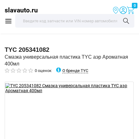
0
slavauto.ru
TYC
205341082
Смазка универсальная пластика TYC аэр Ароматная
400мл
О бренде TYC
0 оценок