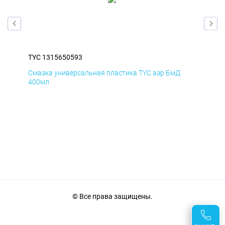
TYC 1315650593
TYC
Смазка универсальная пластика TYC аэр БмД
Сма
400мл
40
© Все права защищены.